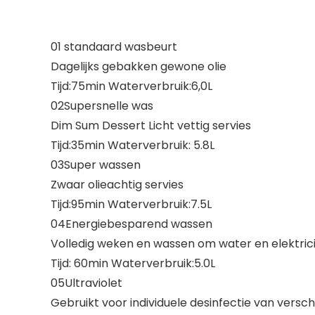
01 standaard wasbeurt
Dagelijks gebakken gewone olie
Tijd:75min Waterverbruik:6,0L
02Supersnelle was
Dim Sum Dessert Licht vettig servies
Tijd:35min Waterverbruik: 5.8L
03Super wassen
Zwaar olieachtig servies
Tijd:95min Waterverbruik:7.5L
04Energiebesparend wassen
Volledig weken en wassen om water en elektrici
Tijd: 60min Waterverbruik:5.0L
05Ultraviolet
Gebruikt voor individuele desinfectie van versch