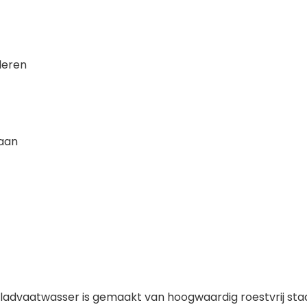
leren
naan
ladvaatwasser is gemaakt van hoogwaardig roestvrij staa