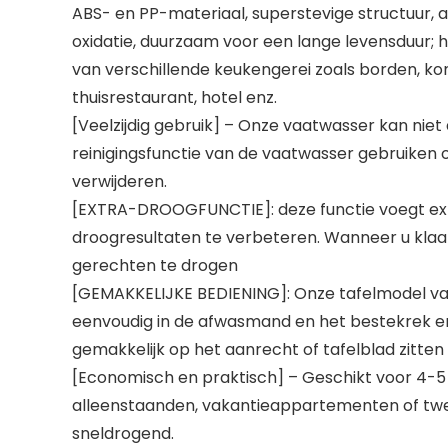
ABS- en PP-materiaal, superstevige structuur,
oxidatie, duurzaam voor een lange levensduur; 
van verschillende keukengerei zoals borden, ko
thuisrestaurant, hotel enz.
[Veelzijdig gebruik] – Onze vaatwasser kan nie
reinigingsfunctie van de vaatwasser gebruiken o
verwijderen.
[EXTRA-DROOGFUNCTIE]: deze functie voegt ext
droogresultaten te verbeteren. Wanneer u klaar
gerechten te drogen
[GEMAKKELIJKE BEDIENING]: Onze tafelmodel va
eenvoudig in de afwasmand en het bestekrek en 
gemakkelijk op het aanrecht of tafelblad zitten
[Economisch en praktisch] – Geschikt voor 4-5
alleenstaanden, vakantieappartementen of tweed
sneldrogend.