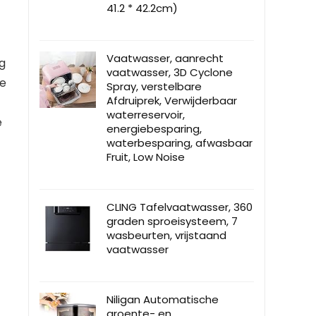
41.2 * 42.2cm)
Vaatwasser, aanrecht
g
vaatwasser, 3D Cyclone
ge
Spray, verstelbare
Afdruiprek, Verwijderbaar
waterreservoir,
e
energiebesparing,
waterbesparing, afwasbaar
Fruit, Low Noise
CLING Tafelvaatwasser, 360
graden sproeisysteem, 7
wasbeurten, vrijstaand
vaatwasser
Niligan Automatische
groente- en