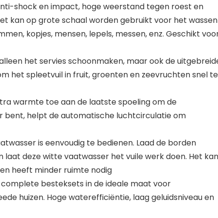
 anti-shock en impact, hoge weerstand tegen roest en
het kan op grote schaal worden gebruikt voor het wassen
mmen, kopjes, mensen, lepels, messen, enz. Geschikt voo
t alleen het servies schoonmaken, maar ook de uitgebreid
m het spleetvuil in fruit, groenten en zeevruchten snel te
ra warmte toe aan de laatste spoeling om de
 bent, helpt de automatische luchtcirculatie om
atwasser is eenvoudig te bedienen. Laad de borden
laat deze witte vaatwasser het vuile werk doen. Het ka
 en heeft minder ruimte nodig
 complete besteksets in de ideale maat voor
e huizen. Hoge waterefficiëntie, laag geluidsniveau en