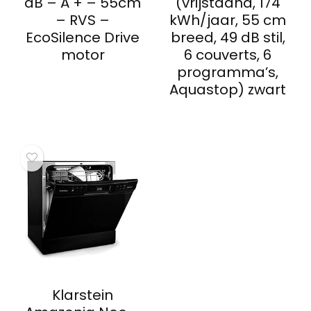
dB – A + – 55cm
(vrijstaand, 174
– RVS –
kWh/jaar, 55 cm
EcoSilence Drive
breed, 49 dB stil,
motor
6 couverts, 6
programma’s,
Aquastop) zwart
Klarstein