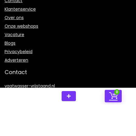
Contact
Klantenservice
Over ons
Onze webshops
Vacature
Blogs
Privacybeleid
Adverteren
Contact
vaatwasser-vrijstaand.nl
0
Postadres: Lakenvelder 3 5507KV Veldhoven Nederland
KVK: 88360687
E-mail:
info@vaatwasser-vrijstaand.nl