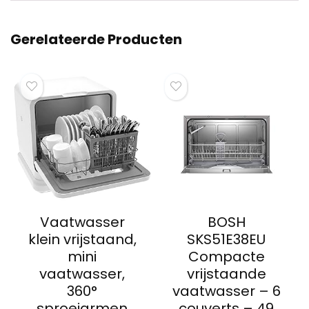
Gerelateerde Producten
Vaatwasser
BOSH
klein vrijstaand,
SKS51E38EU
mini
Compacte
vaatwasser,
vrijstaande
360°
vaatwasser – 6
sproeiarmen
couverts – 49