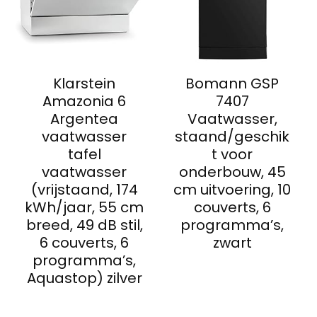
Klarstein
Bomann GSP
Amazonia 6
7407
Argentea
Vaatwasser,
vaatwasser
staand/geschik
tafel
t voor
vaatwasser
onderbouw, 45
(vrijstaand, 174
cm uitvoering, 10
kWh/jaar, 55 cm
couverts, 6
breed, 49 dB stil,
programma’s,
6 couverts, 6
zwart
programma’s,
Aquastop) zilver