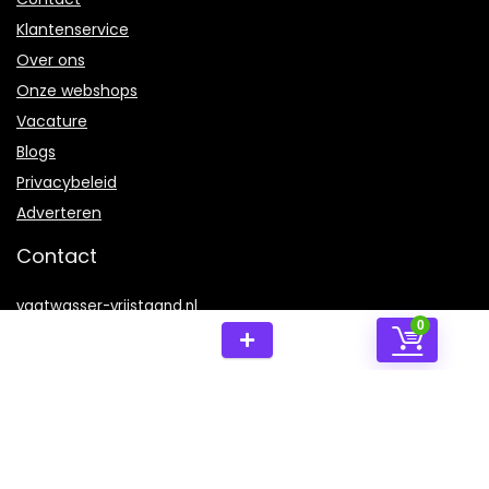
Klantenservice
Over ons
Onze webshops
Vacature
Blogs
Privacybeleid
Adverteren
Contact
vaatwasser-vrijstaand.nl
0
Postadres: Lakenvelder 3 5507KV Veldhoven Nederland
KVK: 88360687
E-mail:
info@vaatwasser-vrijstaand.nl