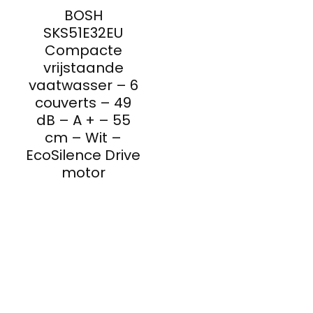
BOSH
SKS51E32EU
Compacte
vrijstaande
vaatwasser – 6
couverts – 49
dB – A + – 55
cm – Wit –
EcoSilence Drive
motor